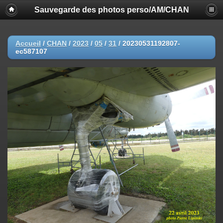
Sauvegarde des photos perso/AM/CHAN
Accueil
/
CHAN
/
2023
/
05
/
31
/
20230531192807-
ec587107