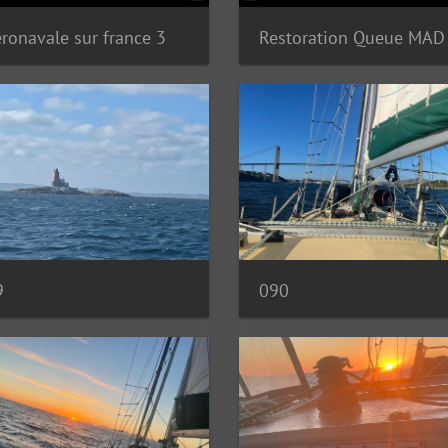
eronavale sur france 3
Restoration Queue MAD
9
090