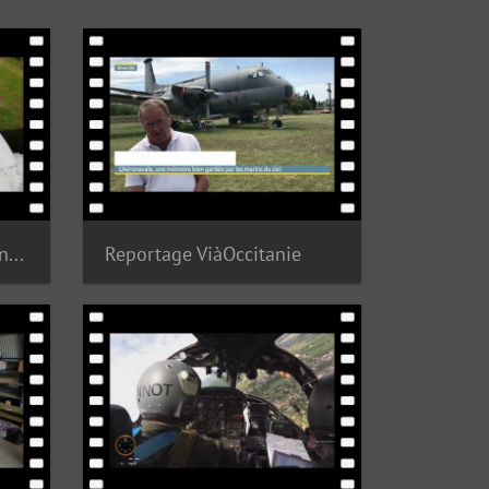
Souvenir d'un guerrier entravé
Reportage ViàOccitanie