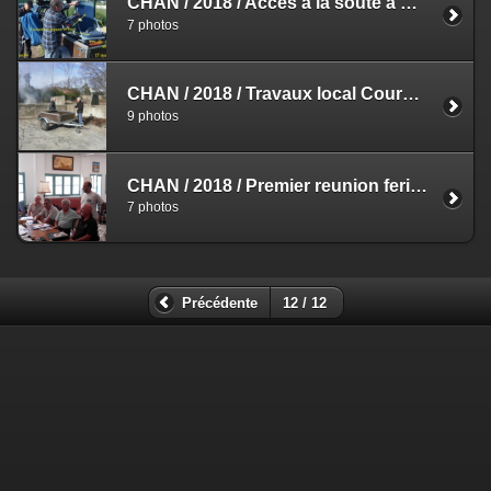
CHAN
/
2018
/
Acces a la soute a Bombes
/
7 photos
CHAN
/
2018
/
Travaux local Courbessac Fevrier 2018
9 photos
CHAN
/
2018
/
Premier reunion feria 2018
7 photos
Précédente
12 / 12