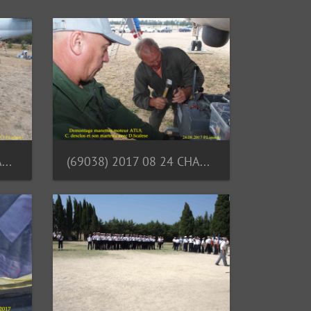
(70331) 2017 08 24 CHAN-PL ATL31 P8243688 TxL Rangement echafaudage apres traitement C. Desclos D. Scalese P. Pavard
(69038) 2017 08 24 CHAN-PL ATL31 P8243641 TxL Demontage manettes moteur ATL9 Charly et son marteau avec D.Scalese