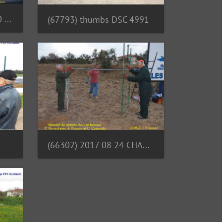
(67816) thumbs 2017 10 26 CHAN-PL ATL31 4722 Vitre laterale droite Mise en place du PR
(67793) thumbs DSC 4991
(66302) 2017 08 24 CHAN-PL ATL31 P8243644 TxL Moment de detente Saut en hauteur P. Pavard avec Zap et A. Durand