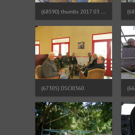
(68590) thumbs 2017 03 30 CHAN-PL 8378 Le CHAN fe te sa cinquantie me journe e de travail
(67305) DSCI0360