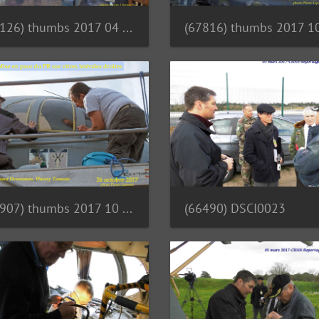
(68126) thumbs 2017 04 04 CHAN-PL Le Conseil d administration 8477 Sit
(66907) thumbs 2017 10 26 CHAN-PL ATL31 4737 Mise en place du PR sur vitres laterales droites G. Dereumetz T. TRamois
(66490) DSCI0023