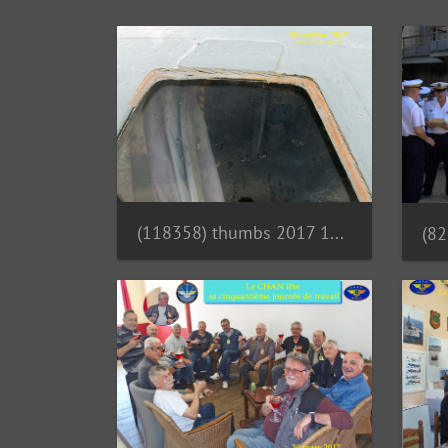
(118358) thumbs 2017 10 26 CHAN-PL ATL31 4694 Vitre avant droite Ancien joint
(8